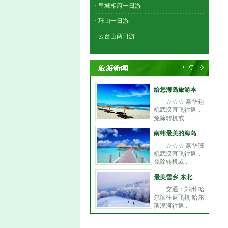
· 皇城相府一日游
· 珏山一日游
· 云台山两日游
给您海岛旅游本
☆☆☆ 豪华包
机武汉直飞往返，
免除转机或...
南纬最美的海岛
☆☆☆ 豪华班
机武汉直飞往返，
免除转机或...
最美雪乡-东北
交通：郑州-哈
尔滨往返飞机 哈尔
滨漠河往返...