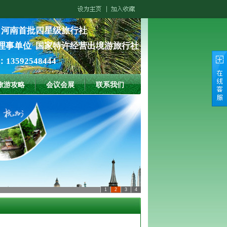
 河南首批四星级旅行社
理事单位 国家特许经营出境游旅行社
3592548444
旅游攻略
会议会展
联系我们
1
2
3
4