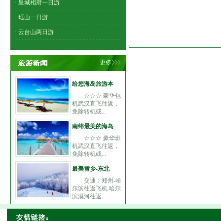
· 皇城相府一日游
· 珏山一日游
· 云台山两日游
给您海岛旅游本
☆☆☆ 豪华包
机武汉直飞往返，
免除转机或...
南纬最美的海岛
☆☆☆ 豪华班
机武汉直飞往返，
免除转机或...
最美雪乡-东北
交通：郑州-哈
尔滨往返飞机 哈尔
滨漠河往返...